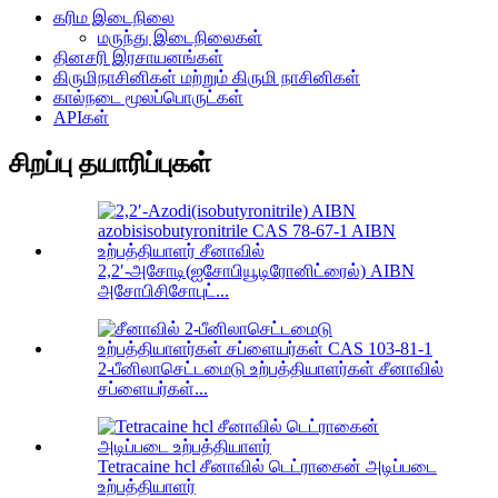
கரிம இடைநிலை
மருந்து இடைநிலைகள்
தினசரி இரசாயனங்கள்
கிருமிநாசினிகள் மற்றும் கிருமி நாசினிகள்
கால்நடை மூலப்பொருட்கள்
APIகள்
சிறப்பு தயாரிப்புகள்
2,2′-அசோடி(ஐசோபியூடிரோனிட்ரைல்) AIBN
அசோபிசிசோபுட்...
2-பீனிலாசெட்டமைடு உற்பத்தியாளர்கள் சீனாவில்
சப்ளையர்கள்...
Tetracaine hcl சீனாவில் டெட்ராகைன் அடிப்படை
உற்பத்தியாளர்