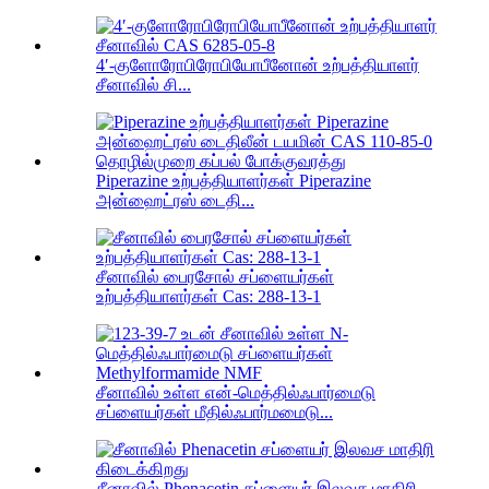
4′-குளோரோபிரோபியோபீனோன் உற்பத்தியாளர்
சீனாவில் சி...
Piperazine உற்பத்தியாளர்கள் Piperazine
அன்ஹைட்ரஸ் டைதி...
சீனாவில் பைரசோல் சப்ளையர்கள்
உற்பத்தியாளர்கள் Cas: 288-13-1
சீனாவில் உள்ள என்-மெத்தில்ஃபார்மைடு
சப்ளையர்கள் மீதில்ஃபார்மமைடு...
சீனாவில் Phenacetin சப்ளையர் இலவச மாதிரி