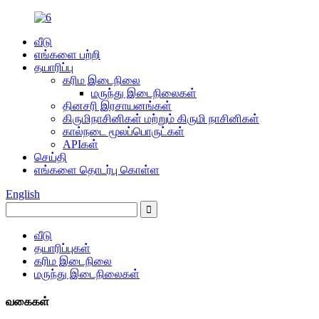
வீடு
எங்களை பற்றி
தயாரிப்பு
கரிம இடைநிலை
மருந்து இடைநிலைகள்
தினசரி இரசாயனங்கள்
கிருமிநாசினிகள் மற்றும் கிருமி நாசினிகள்
கால்நடை மூலப்பொருட்கள்
APIகள்
செய்தி
எங்களை தொடர்பு கொள்ள
English
வீடு
தயாரிப்புகள்
கரிம இடைநிலை
மருந்து இடைநிலைகள்
வகைகள்