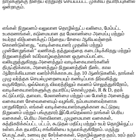
நாடுகளுக்கு நிறைய ஏற்றுமதி செய்யப்பட்ட முக்கிய தயாரிப்புகளில்
ஒன்றாகும்.
எங்கள் நிறுவனம் வலுவான தொழில்நுட்ப வலிமை, மேம்பட்ட
உபகரணங்கள், கடுமையான தர மேலாண்மை அமைப்பு மற்றும்
உயர்தர விற்பனைக்குப் பிந்தைய சேவை ஆகியவற்றைக்
கொண்டுள்ளது, "வாடிக்கையாளர் முதலில் மற்றும்
முன்னேறுங்கள்" வணிகத் தத்துவத்தை கடைபிடிக்கிறது மற்றும்
நிறுவனத்தின் உயிர்வாழ்வதற்கான ஒருமைப்பாட்டை
வலியுறுத்துகிறது.அனைத்தும் வாடிக்கையாளர்களின்
திருப்திக்காக, அனைத்தும் நிறுவனத்தின் நீண்ட கால
ஆரோக்கியமான வளர்ச்சிக்காக.கடந்த 10 ஆண்டுகளில், நாங்கள்
முழு வர்த்தக செயல்முறையையும் கண்டிப்பாக நிர்வகித்து
வருகிறோம், ஒவ்வொரு விவரத்திலும் கவனம் செலுத்துகிறோம்,
வாடிக்கையாளர்களுக்கு தயாரிப்பு கொள்முதல், R & D, தரக்
கட்டுப்பாடு, தளவாட மேலாண்மை மற்றும் பல போன்ற அனைத்து
வகையான சேவைகளையும் வழங்கி, நம்பகமானவர்களாக
மாறுகிறோம். எங்கள் வாடிக்கையாளர்களுக்கான கூட்டுறவு
நிறுவனம் மற்றும் பங்குதாரர்.இப்போதெல்லாம் நாங்கள் பெரிய
வகைகள், பெரிய அளவிலான, முழுமையான வகைகள்,
சுத்திகரிக்கப்பட்ட பட்டம், கூடுதல் மதிப்பு மற்றும் உயர் தொழில்நுட்ப
உள்ளடக்க தயாரிப்பு சங்கிலியை உருவாக்குகிறோம். மருந்து
பொருட்கள், உணவு தர சேர்க்கைகள், தொழில்துறை தரம், உரம் தரம்