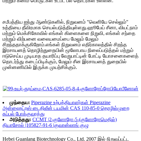
மற்றும் கனிம பொருட்கள் உட்பட பல தொடர்கள் உள்ளன.
சமீபத்திய ஐந்து ஆண்டுகளில், நிறுவனம் "வெளியே செல்லும்"
உத்தியை தீவிரமாக செயல்படுத்தியுள்ளது.ஹூபேய் சீனா, வியட்நாம்
மற்றும் மெக்சிகோவில் எங்கள் கிளைகளை நிறுவி, எங்கள் சந்தை
மற்றும் விற்பனை வலையமைப்பை மேலும் மேலும்
சிறந்ததாக்குகிறோம்.எங்கள் நிறுவனம் எதிர்காலத்தில் சிறந்த
இரசாயனத் தொழிற்துறையின் மூலோபாய நிலைப்படுத்தல் மற்றும்
ஈடுசெய்ய முடியாத தயாரிப்பு வேறுபாட்டின் போட்டி யோசனைகளைத்
தொடர்ந்து கடைப்பிடிக்கும், மேலும் சீன இரசாயனத் துறையில்
முன்னணியில் இருக்க முயற்சிக்கும்.
முந்தைய:
Piperazine உற்பத்தியாளர்கள் Piperazine
அன்ஹைட்ரஸ் டைதிலீன் டயமின் CAS 110-85-0 தொழில்முறை
கப்பல் போக்குவரத்து
அடுத்தது:
CCMT |2-குளோரோ-5-(குளோரோமெதில்)
தியாசோல் |105827-91-6 |குவான்லாங் குழு
Hebei Guanlang Biotechnology Co., Ltd. 2007 இல் நிறுவப்பட்ட