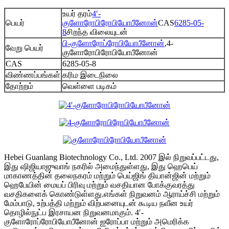
உயர் தரம்
4′-
பெயர்
குளோரோபிரோபியோபீனோன்
CAS
6285-05-
8
சிறந்த விலையுடன்
பி-குளோரோப்ரோபியோபீனோன்
,4-
வேறு பெயர்
குளோரோபிரோபியோபீனோன்
CAS
6285-05-8
விண்ணப்பங்கள்
கரிம இடைநிலை
தோற்றம்
வெள்ளை படிகம்
Hebei Guanlang Biotechnology Co., Ltd. 2007 இல் நிறுவப்பட்டது,
இது ஷிஜியாஜுவாங் நகரில் அமைந்துள்ளது, இது ஹெபெய்
மாகாணத்தின் தலைநகரம் மற்றும் பெய்ஜிங் தியான்ஜின் மற்றும்
ஹெபேயின் மையப் பிரிவு மற்றும் வசதியான போக்குவரத்து
வசதிகளைக் கொண்டுள்ளது.எங்கள் நிறுவனம் ஆராய்ச்சி மற்றும்
மேம்பாடு, உற்பத்தி மற்றும் விற்பனையுடன் கூடிய நவீன உயர்
தொழில்நுட்ப இரசாயன நிறுவனமாகும். 4′-
குளோரோப்ரோபியோபீனோன் ஐரோப்பா மற்றும் அமெரிக்க