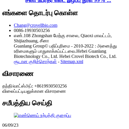
சீனா உயர்தர எடை இழப்பு தூள் 99% ...
எங்களை தொடர்பு கொள்ள
Chang@crovellbio.com
0086-19930503256
எண்.108 Zhongshan மேற்கு சாலை, Qiaoxi மாவட்டம்,
Shijiazhuang, சீனா
Guanlang Group© பதிப்புரிமை - 2010-2022 : அனைத்து
உரிமைகளும் பாதுகாக்கப்பட்டவை.Hebei Guanlang
Biotechnology Co., Ltd. Hebei Crovel Biotech Co., Ltd.
சூடான குறிச்சொற்கள்
-
Sitemap.xml
விசாரணை
தந்தி/வாட்ஸ்அப்: +8619930503256
விலைப்பட்டியலுக்கான விசாரணை
சமீபத்திய செய்தி
06/09/23