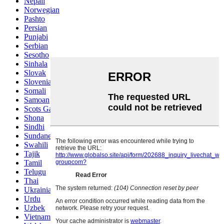
Nepali
Norwegian
Pashto
Persian
Punjabi
Serbian
Sesotho
Sinhala
Slovak
Slovenian
Somali
Samoan
Scots Gaelic
Shona
Sindhi
Sundanese
Swahili
Tajik
Tamil
Telugu
Thai
Ukrainian
Urdu
Uzbek
Vietnamese