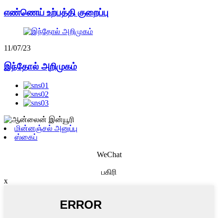
எண்ணெய் உற்பத்தி குறைப்பு
11/07/23
இந்தோல் அறிமுகம்
மின்னஞ்சல் அனுப்பு
ஸ்கைப்
WeChat
பகிரி
x