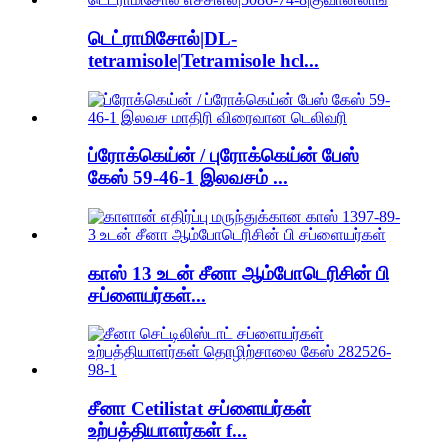
டெட்ராமிசோல்|DL-
tetramisole|Tetramisole hcl...
ப்ரோக்கெய்ன் / புரோக்கெய்ன் பேஸ்
கேஸ் 59-46-1 இலவசம் ...
காஸ் 13 உடன் சீனா ஆம்போடெரிசின் பி
சப்ளையர்கள்...
சீனா Cetilistat சப்ளையர்கள்
உற்பத்தியாளர்கள் f...