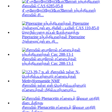
4′-குளோரோபிரோபியோபீனோன் உற்பத்தியாளர்
சீனாவில் சி...
Piperazine உற்பத்தியாளர்கள் Piperazine
அன்ஹைட்ரஸ் டைதி...
சீனாவில் பைரசோல் சப்ளையர்கள்
உற்பத்தியாளர்கள் Cas: 288-13-1
சீனாவில் உள்ள என்-மெத்தில்ஃபார்மைடு
சப்ளையர்கள் மீதில்ஃபார்மமைடு...
சீனாவில் Phenacetin சப்ளையர் இலவச மாதிரி
கிடைக்கிறது