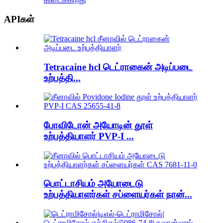
APIகள்
Tetracaine hcl டெட்ராகைன் அடிப்படை
உற்பத்தி...
போவிடோன் அயோடின் தூள்
உற்பத்தியாளர் PVP-I ...
பொட்டாசியம் அயோடைடு
உற்பத்தியாளர்கள் சப்ளையர்கள் நான்...