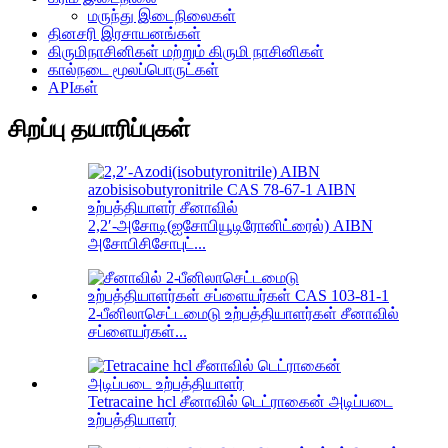
மருந்து இடைநிலைகள்
தினசரி இரசாயனங்கள்
கிருமிநாசினிகள் மற்றும் கிருமி நாசினிகள்
கால்நடை மூலப்பொருட்கள்
APIகள்
சிறப்பு தயாரிப்புகள்
2,2′-அசோடி(ஐசோபியூடிரோனிட்ரைல்) AIBN
அசோபிசிசோபுட்...
2-பீனிலாசெட்டமைடு உற்பத்தியாளர்கள் சீனாவில்
சப்ளையர்கள்...
Tetracaine hcl சீனாவில் டெட்ராகைன் அடிப்படை
உற்பத்தியாளர்