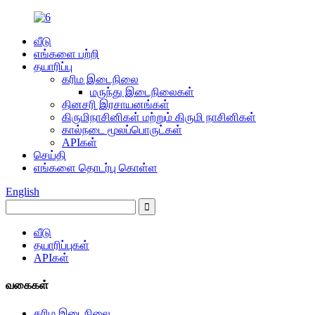
வீடு
எங்களை பற்றி
தயாரிப்பு
கரிம இடைநிலை
மருந்து இடைநிலைகள்
தினசரி இரசாயனங்கள்
கிருமிநாசினிகள் மற்றும் கிருமி நாசினிகள்
கால்நடை மூலப்பொருட்கள்
APIகள்
செய்தி
எங்களை தொடர்பு கொள்ள
English
வீடு
தயாரிப்புகள்
APIகள்
வகைகள்
கரிம இடைநிலை